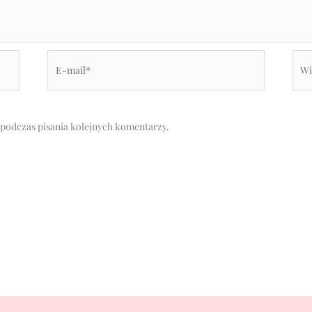
E-
Witr
mail*
inte
 podczas pisania kolejnych komentarzy.