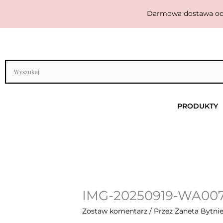
Przejdź
Darmowa dostawa od 29
do
treści
PRODUKTY
IMG-20250919-WA00
Zostaw komentarz
/ Przez
Żaneta Bytn